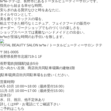
te*te-テテ-は、長野市にあるトータルビューティーサロンです。
指先から始まる幸せな時間。
安らぎのある贅沢なひと時をあなたに。
ネイルサロンとして、
美を磨くリラックスの場を、
粘土でできた精巧なミニチュア、フェイクフードの販売や
オーダー、ワークショップでものづくりの楽しさを、
ショップスペースでは素敵なハンドメイドとの出会い。
te*teが至福な時間のお手伝いを致します。
TOTAL BEAUTY SALON te*te / トータルビューティーサロン テテ
〒381-0005
長野県長野市北堀719-1 1F
長野電鉄[朝陽駅]徒歩5分
北へ向かい左側、商店街共同駐車場隣の建物1階
[駐車場]商店街共同駐車場をお使いください。
営業時間/
4月-10月 10:00〜18:00（最終受付16:00）
11月-3月 10:00〜17:00（最終受付15:00）
定休日/
水、日、祝日、他不定休あり
詳しくはHP・お電話にてご確認下さい
ご予約はこちら