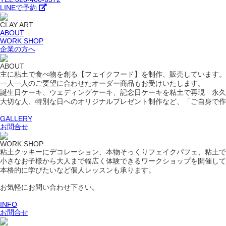
LINEで予約
CLAY ART
ABOUT
WORK SHOP
企業の方へ
ABOUT
主に粘土で食べ物を創る【フェイクフード】を制作、販売しています。
一人一人のご要望に合わせたオーダー商品もお受けいたします。
誕生日ケーキ、ウェディングケーキ、記念日ケーキを粘土で再現 永久
大切な人、特別な日へのオリジナルプレゼント制作など、「ご自身で作
GALLERY
お問合せ
WORK SHOP
粘土クッキーにデコレーション、本物そっくりフェイクパフェ、粘土で
小さなお子様から大人まで幅広く体験できるワークショップを開催して
本格的に学びたいなど個人レッスンも承ります。
お気軽にお問い合わせ下さい。
INFO
お問合せ