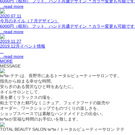
6000円（税別） フット、ハンド共通デザイン ＊カラー変更も可能です。 
...read more
2020.07.11
今月のネイル（７月デザイン）
6000円（税別） フット、ハンド共通デザイン ＊カラー変更も可能です。 
...read more
2019.11.27
2019.12月イベント情報
...
...read more
MORE
MESSAGE
te*te-テテ-は、長野市にあるトータルビューティーサロンです。
指先から始まる幸せな時間。
安らぎのある贅沢なひと時をあなたに。
ネイルサロンとして、
美を磨くリラックスの場を、
粘土でできた精巧なミニチュア、フェイクフードの販売や
オーダー、ワークショップでものづくりの楽しさを、
ショップスペースでは素敵なハンドメイドとの出会い。
te*teが至福な時間のお手伝いを致します。
TOTAL BEAUTY SALON te*te / トータルビューティーサロン テテ