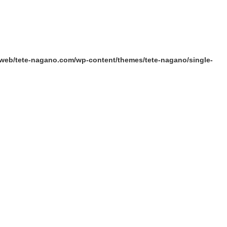
/web/tete-nagano.com/wp-content/themes/tete-nagano/single-