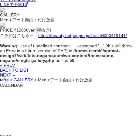
LINEで予約
GALLERY
Menu:アート自由＋付け放題
PRICE ¥12000yen(税抜き)
ご予約はこちら☞
https://beauty.hotpepper.jp/kr/slnH000419141/
Warning
: Use of undefined constant - assumed ' ' (this will throw
an Error in a future version of PHP) in
/home/users/0/apricot-
design7/web/tete-nagano.com/wp-content/themes/tete-
nagano/single-gallery.php
on line
50
« PREV
BACK TO LIST
NEXT »
te*te
>
GALLERY
>
Menu:アート自由＋付け放題
CALENDAR