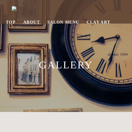
TOP
ABOUT
SALON MENU
CLAY ART
EMBROIDARY
GALLERY
INFO
026-466-6372
CONTACT
LINEで予約
GALLERY