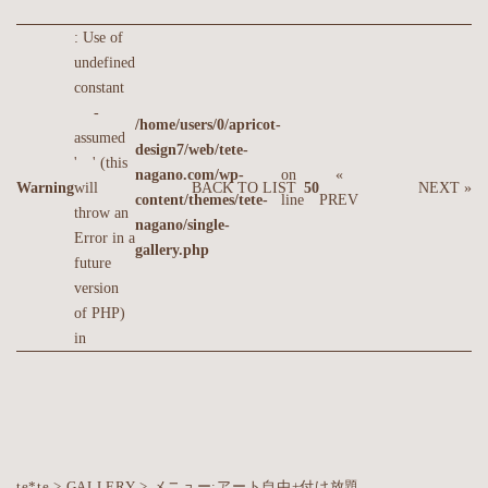
: Use of
undefined
constant
-
/home/users/0/apricot-
assumed
design7/web/tete-
' ' (this
nagano.com/wp-
on
«
Warning
will
BACK TO LIST
50
NEXT »
content/themes/tete-
line
PREV
throw an
nagano/single-
Error in a
gallery.php
future
version
of PHP)
in
te*te
>
GALLERY
>
メニュー:アート自由+付け放題