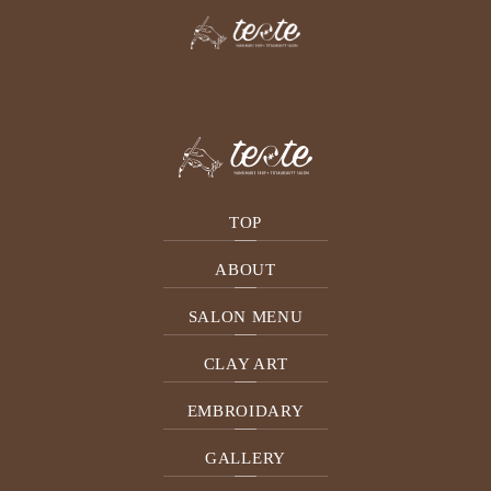
GALLERY
TOP
ABOUT
SALON MENU
Menu:アート自由 フット料金
CLAY ART
EMBROIDARY
GALLERY