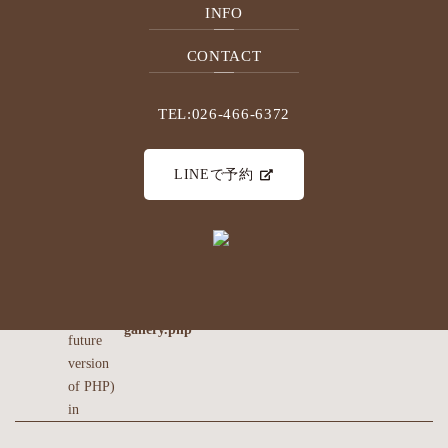
PRICE ¥7500yen(税抜き)＋1000yen
INFO
ご予約はこちら☞
CONTACT
https://beauty.hotpepper.jp/kr/slnH000419141/
TEL:026-466-6372
: Use of
undefined
LINEで予約
constant
-
/home/users/0/apricot-
assumed
design7/web/tete-
' ' (this
nagano.com/wp-
on
«
Warning
will
BACK TO LIST
50
NEXT »
content/themes/tete-
line
PREV
throw an
nagano/single-
Error in a
gallery.php
future
version
of PHP)
in