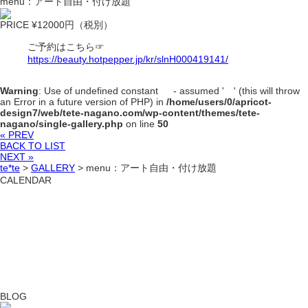
menu：アート自由・付け放題
PRICE ¥12000円（税別）
ご予約はこちら☞
https://beauty.hotpepper.jp/kr/slnH000419141/
Warning
: Use of undefined constant - assumed ' ' (this will throw
an Error in a future version of PHP) in
/home/users/0/apricot-
design7/web/tete-nagano.com/wp-content/themes/tete-
nagano/single-gallery.php
on line
50
« PREV
BACK TO LIST
NEXT »
te*te
>
GALLERY
>
menu：アート自由・付け放題
CALENDAR
BLOG