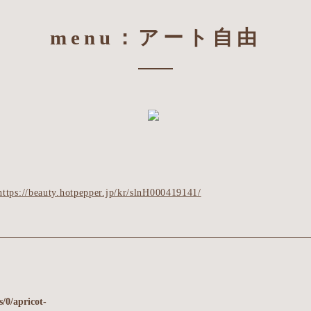
menu：アート自由
https://beauty.hotpepper.jp/kr/slnH000419141/
/0/apricot-