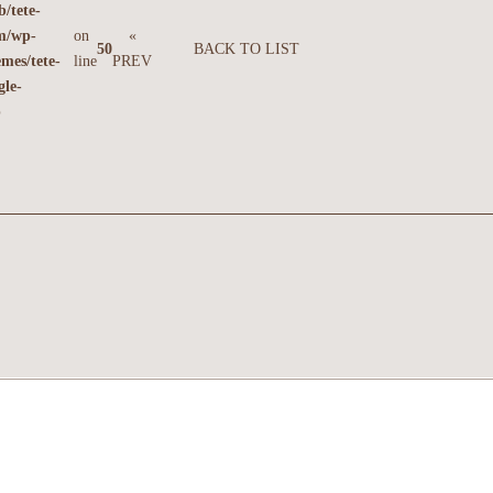
b/tete-
m/wp-
on
«
50
BACK TO LIST
emes/tete-
line
PREV
gle-
p