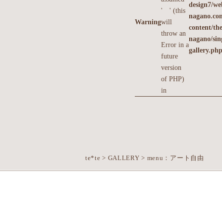
design7/we
' ' (this
nagano.co
Warning
will
content/th
throw an
nagano/sin
Error in a
gallery.ph
future
version
of PHP)
in
te*te
>
GALLERY
>
menu：アート自由