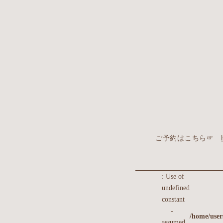
ご予約はこちら☞
: Use of
undefined
constant
-
/home/users
assumed