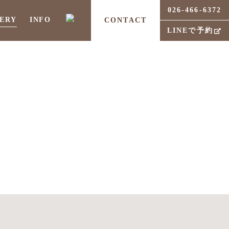
026-466-6372
ERY
INFO
CONTACT
LINEで予約