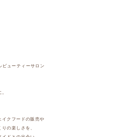
タルビューティーサロン
に。
ェイクフードの販売や
くりの楽しさを、
メイドとの出会い。