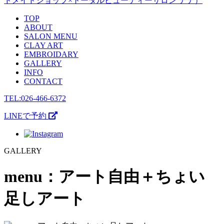
TOP
ABOUT
SALON MENU
CLAY ART
EMBROIDARY
GALLERY
INFO
CONTACT
TEL:026-466-6372
LINEで予約
GALLERY
menu：アート自由＋ちょい
足しアート