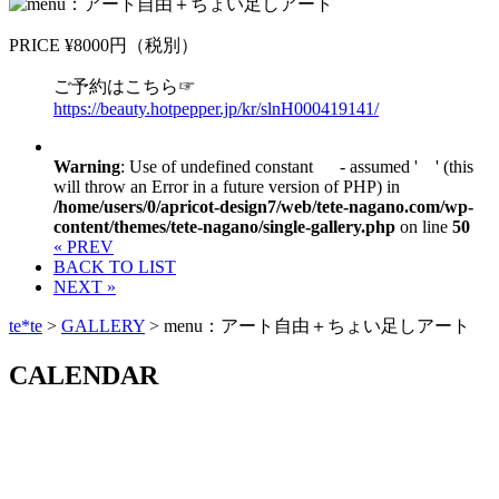
PRICE ¥8000円（税別）
ご予約はこちら☞
https://beauty.hotpepper.jp/kr/slnH000419141/
Warning
: Use of undefined constant - assumed ' ' (this
will throw an Error in a future version of PHP) in
/home/users/0/apricot-design7/web/tete-nagano.com/wp-
content/themes/tete-nagano/single-gallery.php
on line
50
« PREV
BACK TO LIST
NEXT »
te*te
>
GALLERY
>
menu：アート自由＋ちょい足しアート
CALENDAR