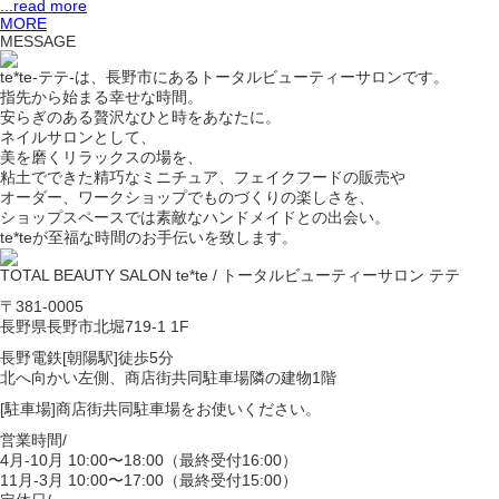
...read more
MORE
MESSAGE
te*te-テテ-は、長野市にあるトータルビューティーサロンです。
指先から始まる幸せな時間。
安らぎのある贅沢なひと時をあなたに。
ネイルサロンとして、
美を磨くリラックスの場を、
粘土でできた精巧なミニチュア、フェイクフードの販売や
オーダー、ワークショップでものづくりの楽しさを、
ショップスペースでは素敵なハンドメイドとの出会い。
te*teが至福な時間のお手伝いを致します。
TOTAL BEAUTY SALON te*te / トータルビューティーサロン テテ
〒381-0005
長野県長野市北堀719-1 1F
長野電鉄[朝陽駅]徒歩5分
北へ向かい左側、商店街共同駐車場隣の建物1階
[駐車場]商店街共同駐車場をお使いください。
営業時間/
4月-10月 10:00〜18:00（最終受付16:00）
11月-3月 10:00〜17:00（最終受付15:00）