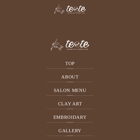
BLOG
TOP
ABOUT
SALON MENU
CLAY ART
2021.02.06
EMBROIDARY
今月のネイル(2月)
GALLERY
6000円（税別）