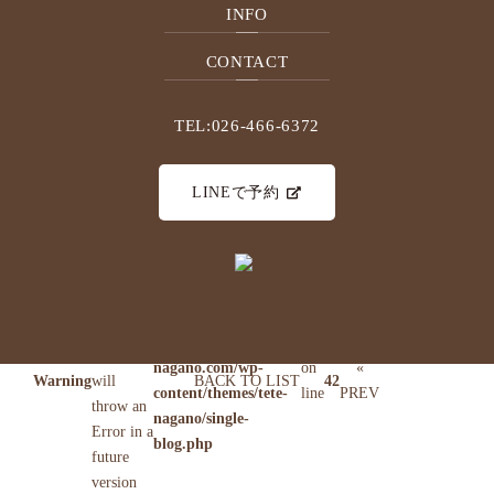
フット、ハンド共通デザイン
INFO
＊カラー変更も可能です。
CONTACT
ご予約はこちら☞
https://beauty.hotpepper.jp/kr/slnH000419141/
TEL:026-466-6372
もしくは
ＬＩＮＥ
、お電話：0264666372からお願いいたし
ます。
LINEで予約
: Use of
undefined
constant
-
/home/users/0/apricot-
assumed
design7/web/tete-
' ' (this
nagano.com/wp-
on
«
Warning
will
BACK TO LIST
42
content/themes/tete-
line
PREV
throw an
nagano/single-
Error in a
blog.php
future
version