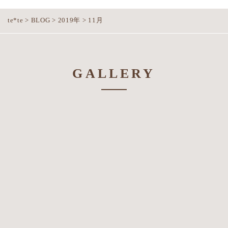
te*te
>
BLOG
>
2019年
>
11月
GALLERY