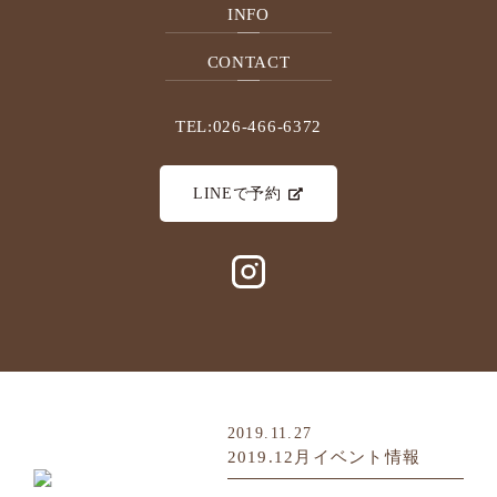
INFO
http...
...read more
CONTACT
TEL:026-466-6372
2020.07.11
今月のネイル（７月デザイ
LINEで予約
ン）
6000円（税別） フット、ハンド
共通デザイン ＊カラー変更も可
能です。 ご予約はこちら☞
http...
...read more
2019.11.27
2019.12月イベント情報