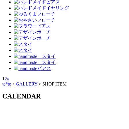
1
2
»
te*te
>
GALLERY
>
SHOP ITEM
CALENDAR