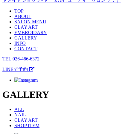
TOP
ABOUT
SALON MENU
CLAY ART
EMBROIDARY
GALLERY
INFO
CONTACT
TEL:026-466-6372
LINEで予約
GALLERY
ALL
NAIL
CLAY ART
SHOP ITEM