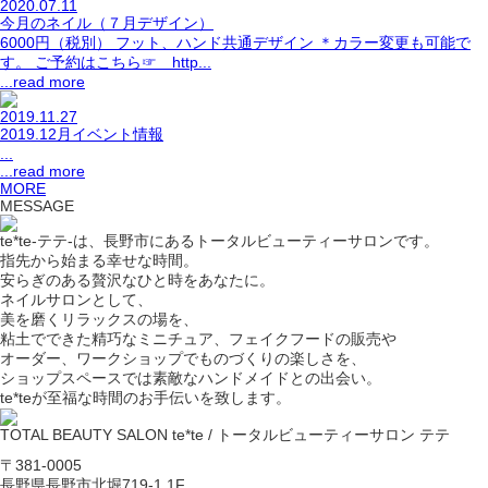
2020.07.11
今月のネイル（７月デザイン）
6000円（税別） フット、ハンド共通デザイン ＊カラー変更も可能で
す。 ご予約はこちら☞ http...
...read more
2019.11.27
2019.12月イベント情報
...
...read more
MORE
MESSAGE
te*te-テテ-は、長野市にあるトータルビューティーサロンです。
指先から始まる幸せな時間。
安らぎのある贅沢なひと時をあなたに。
ネイルサロンとして、
美を磨くリラックスの場を、
粘土でできた精巧なミニチュア、フェイクフードの販売や
オーダー、ワークショップでものづくりの楽しさを、
ショップスペースでは素敵なハンドメイドとの出会い。
te*teが至福な時間のお手伝いを致します。
TOTAL BEAUTY SALON te*te / トータルビューティーサロン テテ
〒381-0005
長野県長野市北堀719-1 1F